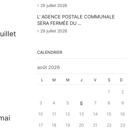
29 juillet 2026
L’ AGENCE POSTALE COMMUNALE
SERA FERMÉE DU ...
29 juillet 2026
uillet
CALENDRIER
août 2026
L
M
M
J
V
S
D
1
2
3
4
5
6
7
8
9
10
11
12
13
14
15
16
 mai
17
18
19
20
21
22
23