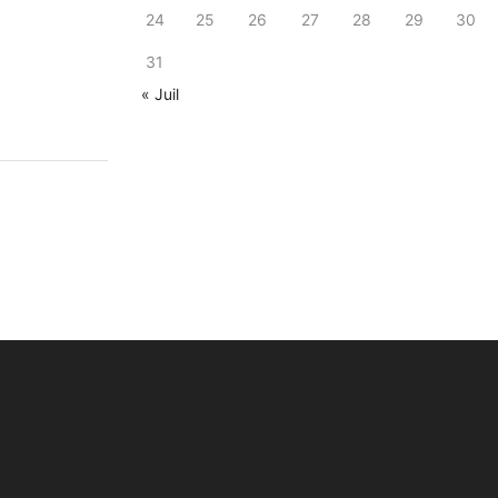
24
25
26
27
28
29
30
31
« Juil